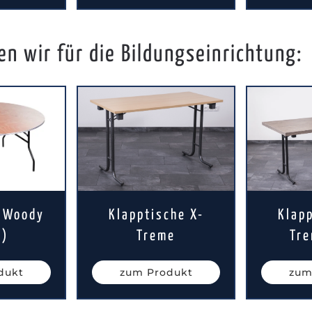
n wir für die Bildungseinrichtung:
h Woody
Klapptische X-
Klapp
d)
Treme
Tre
dukt
zum Produkt
zum