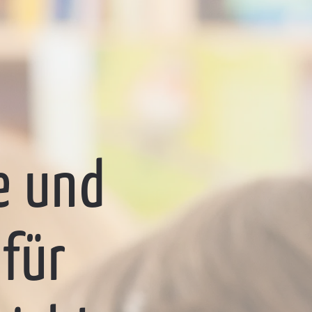
e und
 für