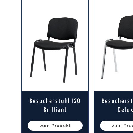
Besucherstuhl ISO
Besucherst
Brilliant
Delu
zum Produkt
zum Pro