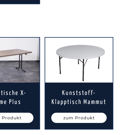
tische X-
Kunststoff-
me Plus
Klapptisch Mammut
 Produkt
zum Produkt