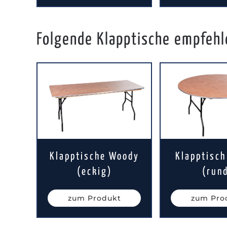
Folgende Klapptische empfehle
Klapptische Woody
Klapptisc
(eckig)
(run
zum Produkt
zum Pro