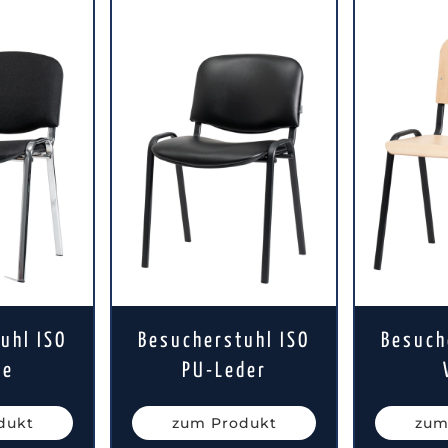
uhl ISO
Besucherstuhl ISO
Besuch
xe
PU-Leder
dukt
zum Produkt
zum