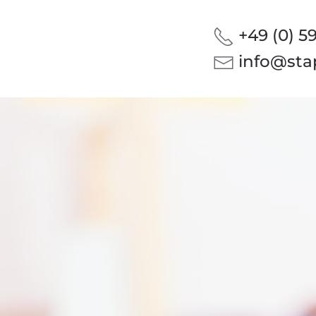
+49 (0) 5
info@sta
stühle
Klapptische
Rollwagen / Karren