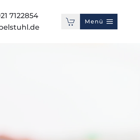
921 7122854
Menü
pelstuhl.de
Möbelzubehör
Bankettstuhl