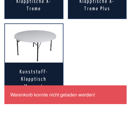
Klapptische X-
Klapptische X-
Treme
Treme Plus
Kunststoff-
Klapptisch
Mammut
Warenkorb konnte nicht geladen werden!
Schulungen bequem erleben